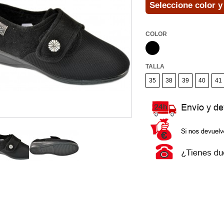
Seleccione color y 
COLOR
TALLA
35
38
39
40
41