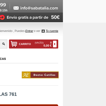
20:15h
50€
ienvenido
, Puedes
Entrar
o ver
Tu cuenta
0
(VACÍO)
CARRITO
0,00 €
CAS
AS 761