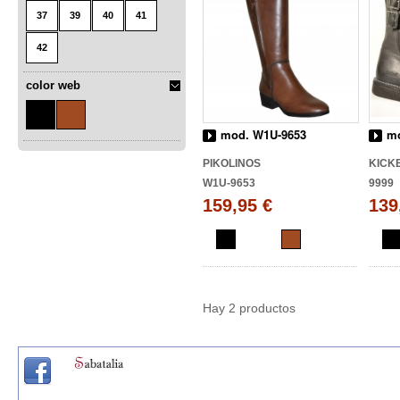
37
39
40
41
42
color web
mod. W1U-9653
mo
PIKOLINOS
KICK
W1U-9653
9999
159,95 €
139
Hay 2 productos