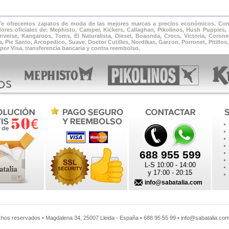
 Te ofrecemos zapatos de moda de las mejores marcas a precios económicos. Cons
ores oficiales de: Mephisto, Camper, Kickers, Callaghan, Pikolinos, Hush Puppies, 
verse, Kangaroos, Toms, El Naturalista, Diesel, Boaonda, Crocs, Victoria, Corone
Pie Santo, Arcopedico, Suave, Doctor Cutilles, Nordikas, Garzon, Porronet, Pitillos, 
por Visa, transferencia bancaria y contra reembolso.
688 955 599
L-S 10:00 - 14:00
y 17:00 - 20:15
info@sabatalia.com
chos reservados •
Magdalena 34
,
25007
Lleida
-
España
•
688 95 55 99
•
info@sabatalia.co