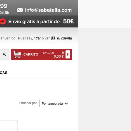
20:15h
50€
ienvenido
, Puedes
Entrar
o ver
Tu cuenta
0
(VACÍO)
CARRITO
0,00 €
CAS
Ordenar por