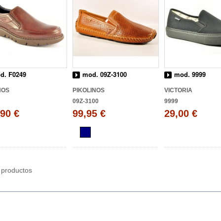
d. F0249
mod. 09Z-3100
mod. 9999
HOS
PIKOLINOS
VICTORIA
09Z-3100
9999
90 €
99,95 €
29,00 €
 productos