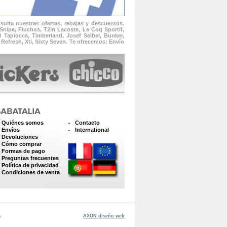
ulta nuestras ofertas, rebajas y descuentos.
Snipe, Fluchos, T2in Lacoste, Le Coq Sportif,
l Tapiocca, Timberland, Josef Seibel, Bunker,
Refresh, Xti, Sixty Seven. Te ofrecemos: Envío
Quiénes somos
Contacto
Envíos
International
Devoluciones
Cómo comprar
Formas de pago
Preguntas frecuentes
Política de privacidad
Condiciones de venta
m
AXON diseño web