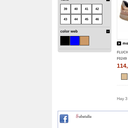
39
40
41
42
43
44
45
46
color web
mo
FLUC
F0249
114,
Hay 3