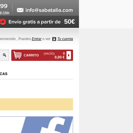
20:15h
50€
ienvenido
, Puedes
Entrar
o ver
Tu cuenta
0
(VACÍO)
CARRITO
0,00 €
CAS