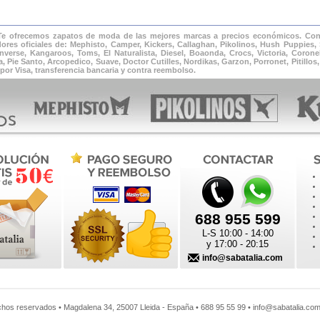
 Te ofrecemos zapatos de moda de las mejores marcas a precios económicos. Cons
ores oficiales de: Mephisto, Camper, Kickers, Callaghan, Pikolinos, Hush Puppies, 
verse, Kangaroos, Toms, El Naturalista, Diesel, Boaonda, Crocs, Victoria, Corone
Pie Santo, Arcopedico, Suave, Doctor Cutilles, Nordikas, Garzon, Porronet, Pitillos, 
por Visa, transferencia bancaria y contra reembolso.
688 955 599
L-S 10:00 - 14:00
y 17:00 - 20:15
info@sabatalia.com
chos reservados •
Magdalena 34
,
25007
Lleida
-
España
•
688 95 55 99
•
info@sabatalia.co